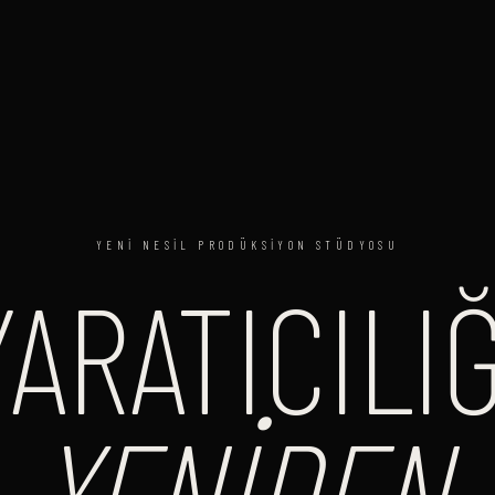
YENI NESIL PRODÜKSIYON STÜDYOSU
YARATICILIĞ
YENIDEN